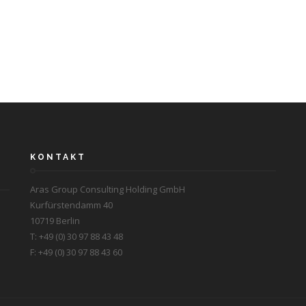
KONTAKT
Aras Group Consulting Holding GmbH
Kurfürstendamm 40
10719 Berlin
T: +49 (0) 30 97 88 43 48
F: +49 (0) 30 97 88 43 60